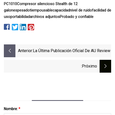
PC1010
Compresor silencioso Stealth de 12
galones
pesado
tiempo
usable
capacidad
nivel de ruido
facilidad de
uso
portabilidad
archivos adjuntos
Probado y confiable
Anterior:
La Última Publicación Oficial De AU Review
:próximo
Nombre:
*