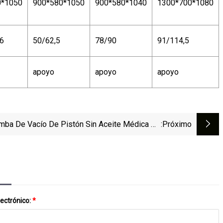
0*1050
900*580*1050
900*580*1040
1300*700*1080
,6
50/62,5
78/90
91/114,5
apoyo
apoyo
apoyo
mba De Vacío De Pistón Sin Aceite Médica De
:próximo
100L/Min Para Aspirador Quirúrgico
lectrónico:
*