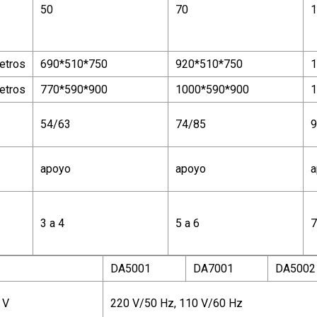
50
70
1
etros
690*510*750
920*510*750
1
etros
770*590*900
1000*590*900
1
54/63
74/85
9
apoyo
apoyo
a
3 a 4
5 a 6
7
DA5001
DA7001
DA5002
V
220 V/50 Hz, 110 V/60 Hz