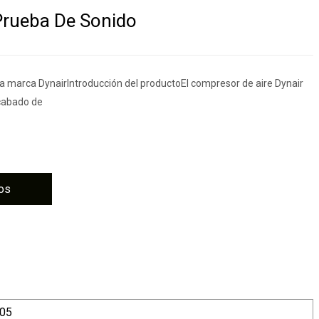
Prueba De Sonido
a marca DynairIntroducción del productoEl compresor de aire Dynair
cabado de
os
805