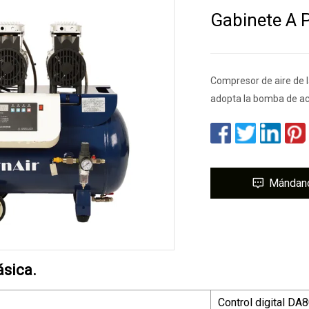
Gabinete A 
Compresor de aire de l
adopta la bomba de a
Mándan
ásica.
Control digital DA