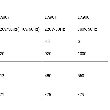
DA807
DA904
DA906
20v/50Hz(110v/60Hz)
220V/50Hz
380v/50Hz
4.4
5
20
920
1000
12
480
550
71
≤75
≤75