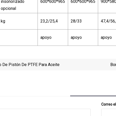
insonorizado
600*600*965
600*600*965
900*58
opcional
kg
23,2/25,4
28/33
47,4/56
apoyo
apoyo
apoyo
lo De Pistón De PTFE Para Aceite
Bo
Correo e