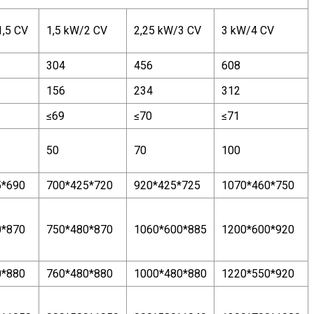
1,5 CV
1,5 kW/2 CV
2,25 kW/3 CV
3 kW/4 CV
304
456
608
156
234
312
≤69
≤70
≤71
50
70
100
5*690
700*425*720
920*425*725
1070*460*750
0*870
750*480*870
1060*600*885
1200*600*920
0*880
760*480*880
1000*480*880
1220*550*920