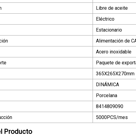
n
Libre de aceite
Eléctrico
Estacionario
ción
Alimentación de C
Acero inoxidable
rte
Paquete de export
365X265X270mm
DINÁMICA
Porcelana
8414809090
ucción
5000PCS/mes
el Producto