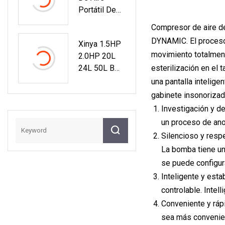
Portátil De
Bajo Ruido
Tornillo
Industrial
Compresor de aire de
Diesel De
(con Secador
DYNAMIC. El proceso 
Xinya 1.5HP
185 Cfm
Y Tanque De
movimiento totalment
2.0HP 20L
Para Martillo
Aire Y Filtros,
24L 50L Bm
esterilización en el
Neumático
Precio De
42mm 47mm
una pantalla intelig
Fábrica De
48mm Precio
gabinete insonorizad
La Bomba
Del
Del
Investigación y de
Compresor
Soplador)
un proceso de ano
De Aire De
Silencioso y respe
Accionamient
La bomba tiene un 
O Directo
se puede configura
Eléctrico
Portátil Más
Inteligente y est
Barato
controlable. Intel
Conveniente y ráp
sea más convenien