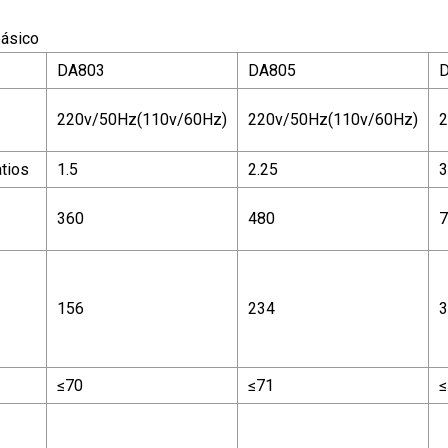
básico
DA803
DA805
220v/50Hz(110v/60Hz)
220v/50Hz(110v/60Hz)
2
atios
1.5
2.25
3
360
480
7
156
234
3
≤70
≤71
≤