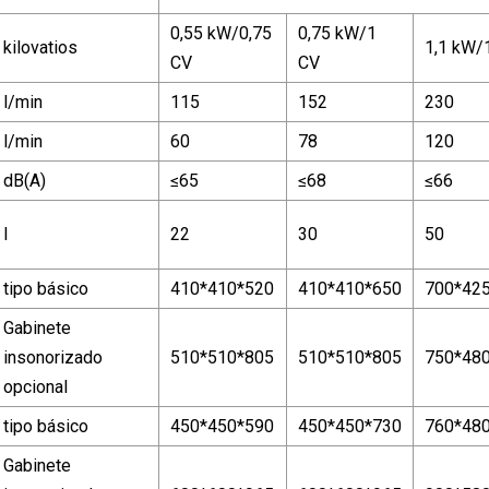
0,55 kW/0,75
0,75 kW/1
kilovatios
1,1 kW/
CV
CV
l/min
115
152
230
l/min
60
78
120
dB(A)
≤65
≤68
≤66
l
22
30
50
tipo básico
410*410*520
410*410*650
700*42
Gabinete
insonorizado
510*510*805
510*510*805
750*48
opcional
tipo básico
450*450*590
450*450*730
760*48
Gabinete