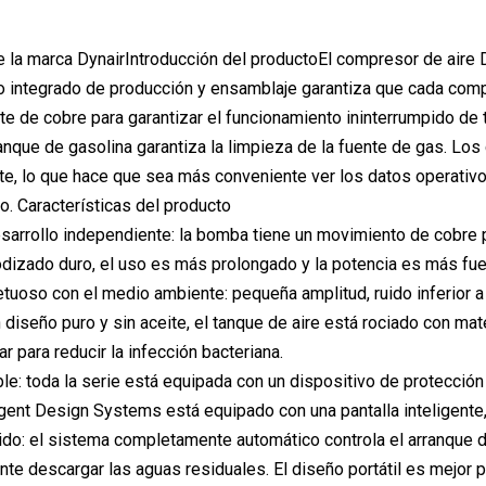
 la marca DynairIntroducción del productoEl compresor de aire 
integrado de producción y ensamblaje garantiza que cada compo
e de cobre para garantizar el funcionamiento ininterrumpido de t
 tanque de gasolina garantiza la limpieza de la fuente de gas. L
ente, lo que hace que sea más conveniente ver los datos operat
o. Características del producto
sarrollo independiente: la bomba tiene un movimiento de cobre pu
dizado duro, el uso es más prolongado y la potencia es más fue
tuoso con el medio ambiente: pequeña amplitud, ruido inferior a 
diseño puro y sin aceite, el tanque de aire está rociado con mat
r para reducir la infección bacteriana.
able: toda la serie está equipada con un dispositivo de protecci
ligent Design Systems está equipado con una pantalla inteligente
ido: el sistema completamente automático controla el arranque de
te descargar las aguas residuales. El diseño portátil es mejor 