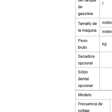
del tanque
l
de
gasolina
milím
Tamaño de
la máquina
milím
Peso
kg
bruto
Secadora
opcional
Sillón
dental
opcional
Modelo
Frecuencia de
voltaje