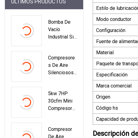
ÚLTIMOS PRODUCTOS
Estilo de lubricació
Modo conductor
Bomba De
Vacío
Configuración
Industrial Sin
Fuente de alimenta
Aceite De
Tornillo De
Material
Compresore
1.5Kw
Paquete de transpo
S De Aire
50m3/h
Silenciosos
Especificación
Y Sin Aceite
Marca comercial
De 1100W
5kw 7HP
Para
Origen
30cfm Mini
Odontología
Código hs
Compresor
De Aire
Capacidad de prod
Portátil Móvil
Compresor
De Tornillo
Descripción d
De Aire
Rotativo De