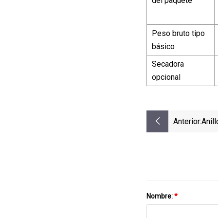
del paquete
Peso bruto tipo
básico
Secadora
opcional
Anterior:
Anil
Nombre:
*