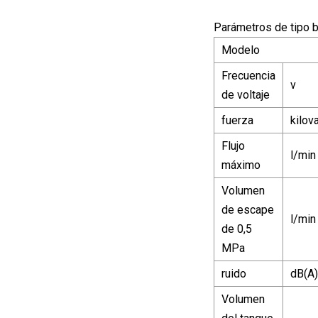
Parámetros de tipo 
Modelo
Frecuencia
v
de voltaje
fuerza
kilov
Flujo
l/min
máximo
Volumen
de escape
l/min
de 0,5
MPa
ruido
dB(A)
Volumen